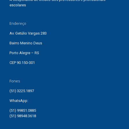
escolares
Endereço
Av. Getúlio Vargas 283
Bairro Menino Deus
Porto Alegre – RS
CEP 90.150-001
Fones
(51) 3225.1897
WhatsApp:
(51) 99851.0885
(51) 98948.3618