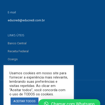
E-mail
educredi@educredi.com.br
LINKS ÚTEIS
Banco Central
Receita Federal
Ocergs
Sefaz
Usamos cookies em nosso site para
fornecer a experiência mais relevante,
lembrando suas preferências e
visitas repetidas. Ao clicar em
“Aceitar todos”, você concorda com
o uso de TODOS os cookies.
Educredi 2018 - Todos os direitos reservados -
Marca Midia
ACEITAR TODOS
Chamar com Whatsapp